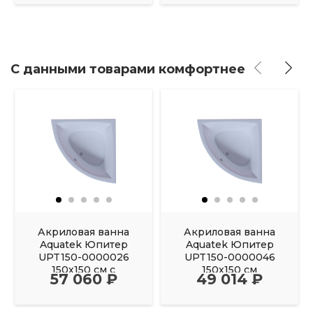
С данными товарами комфортнее
Акриловая ванна
Акриловая ванна
Aquatek Юпитер
Aquatek Юпитер
UPT150-0000026
UPT150-0000046
150х150 см с
150х150 см
57 060 ₽
49 014 ₽
фронтальным