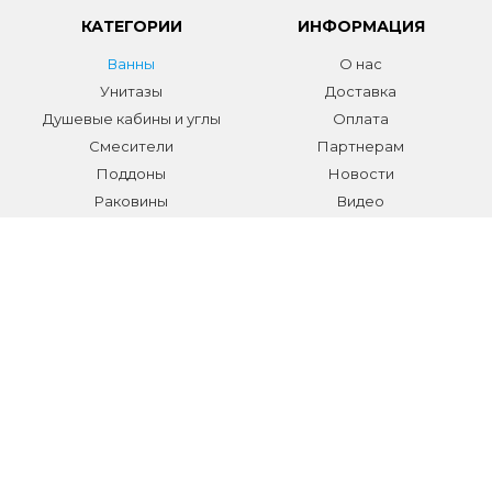
КАТЕГОРИИ
ИНФОРМАЦИЯ
Ванны
О нас
Унитазы
Доставка
Душевые кабины и углы
Оплата
Смесители
Партнерам
Поддоны
Новости
Раковины
Видео
Системы инсталляции
Отзывы
Трапы и желоба
Гарантии
Аксессуары
Контакты
Мебель для ванной
Распродажа сантехники и
аксессуаров
Все разделы
КОНТАКТЫ
Телефон:
+7 (495) 150-40-03