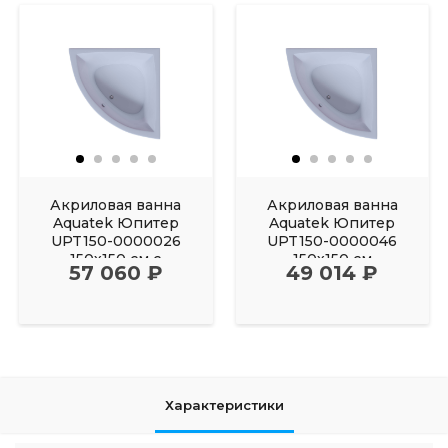
Акриловая ванна
Акриловая ванна
Aquatek Юпитер
Aquatek Юпитер
UPT150-0000026
UPT150-0000046
150х150 см с
150х150 см
57 060 ₽
49 014 ₽
фронтальным
Характеристики