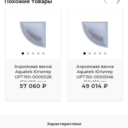
Похожие товары
Акриловая ванна
Акриловая ванна
Aquatek Юпитер
Aquatek Юпитер
UPT150-0000026
UPT150-0000046
150х150 см с
150х150 см
57 060 ₽
49 014 ₽
фронтальным
Характеристики