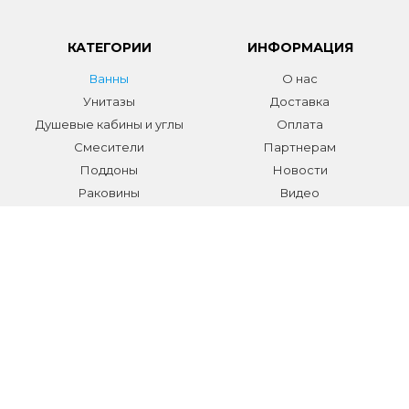
КАТЕГОРИИ
ИНФОРМАЦИЯ
Ванны
О нас
Унитазы
Доставка
Душевые кабины и углы
Оплата
Смесители
Партнерам
Поддоны
Новости
Раковины
Видео
Системы инсталляции
Отзывы
Трапы и желоба
Гарантии
Аксессуары
Контакты
Мебель для ванной
Распродажа сантехники и
аксессуаров
Все разделы
КОНТАКТЫ