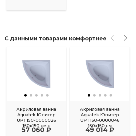
С данными товарами комфортнее
Акриловая ванна
Акриловая ванна
Aquatek Юпитер
Aquatek Юпитер
UPT150-0000026
UPT150-0000046
150х150 см с
150х150 см
57 060 ₽
49 014 ₽
фронтальным